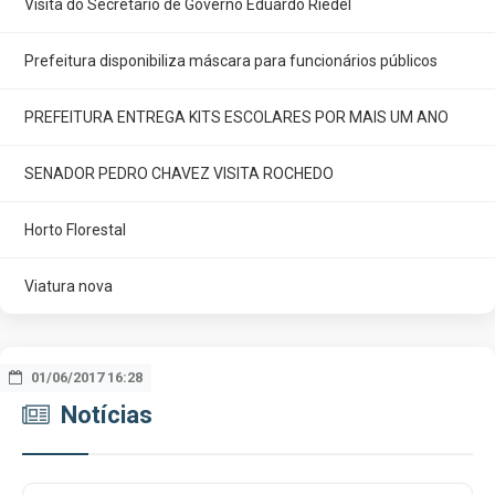
Visita do Secretario de Governo Eduardo Riedel
Prefeitura disponibiliza máscara para funcionários públicos
PREFEITURA ENTREGA KITS ESCOLARES POR MAIS UM ANO
SENADOR PEDRO CHAVEZ VISITA ROCHEDO
Horto Florestal
Viatura nova
01/10/2017 09:39
29/09/2017 09:17
24/09/2017 19:16
15/09/2017 14:42
12/09/2017 15:55
11/08/2017 08:07
06/07/2017 07:46
30/06/2017 10:50
06/06/2017 13:38
01/06/2017 16:28
Notícias