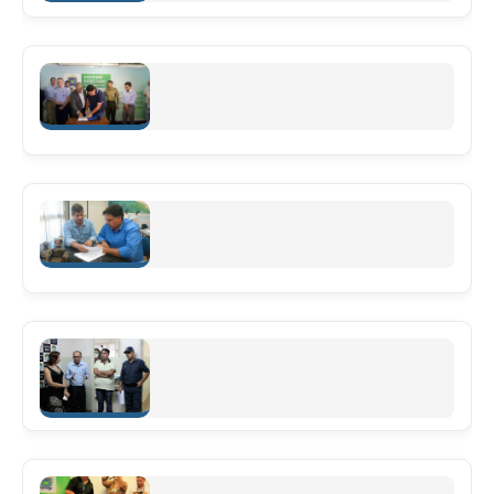
MS 40 anos.
Leia mais
PROJETO RONDON
Leia mais
REUNIÕES E CONQUISTAS
Leia mais
CADÊ O MEU SOSSEGO QUE ESTAVA AQUI?
Leia mais