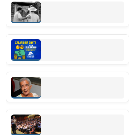
Rochedo tem um Horto Frutífero Ambiental Cultural
Particular
Leia mais
Nove meses de mandato, nove meses pagando
antes do dia útil.
Leia mais
Morreu, na madrugada deste domingo (24), aos 83
anos, dona “Maria Sem Troco”.
Leia mais