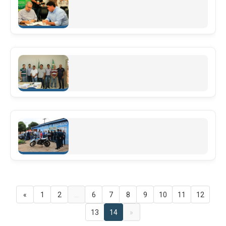
Governador anuncia pacotão de investimento para
cidade de Rochedo.
Leia mais
DESENVOLVER E CRESCER, ESTA É A PAUTA.
Leia mais
MAIS SEGURANÇA
Leia mais
«
1
2
...
6
7
8
9
10
11
12
13
14
»