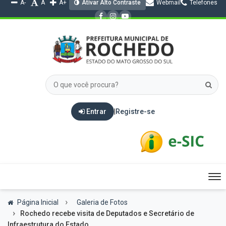
A-
A
A+
Ativar Alto Contraste
Webmail
Telefones
Entrar
|
Registre-se
Tog
nav
Página Inicial
Galeria de Fotos
Rochedo recebe visita de Deputados e Secretário de
Infraestrutura do Estado