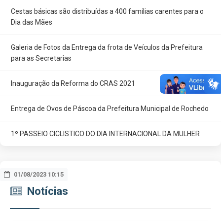
Cestas básicas são distribuídas a 400 famílias carentes para o
Dia das Mães
Galeria de Fotos da Entrega da frota de Veículos da Prefeitura
para as Secretarias
Inauguração da Reforma do CRAS 2021
Entrega de Ovos de Páscoa da Prefeitura Municipal de Rochedo
1º PASSEIO CICLISTICO DO DIA INTERNACIONAL DA MULHER
28/07/2025 12:18
29/04/2025 09:08
11/04/2025 09:53
10/04/2025 08:09
21/10/2024 08:48
26/03/2024 08:22
18/09/2023 08:37
29/08/2023 09:27
21/08/2023 08:59
01/08/2023 10:15
Notícias