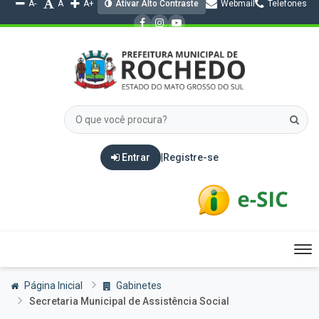
A-
A
A+
Ativar Alto Contraste
Webmail
Telefones
Entrar
|
Registre-se
Tog
nav
Página Inicial
Gabinetes
Secretaria Municipal de Assistência Social