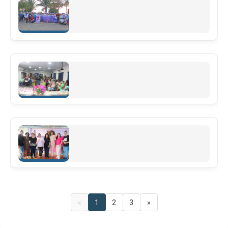
Leia mais
ENCERRAMENTO DO MÊS DE AGOSTO LILÁS,
MARCOU PRESENÇA E NOTORIEDADE EM ROCHEDO
Leia mais
SESI FORMA PRIMEIRA TURMA NO “PROJETO 60+”,
QUE LEVA INCLUSÃO DIGITAL À TERCEIRA IDADE |
Rochedo-MS
Leia mais
3º RODA DE CONVERSA DAS PRETAS | CAMPANHA
JULHO DAS PRETAS ABORDA TEMAS DE SAÚDE E
EDUCAÇÃO
«
1
2
3
»
Leia mais