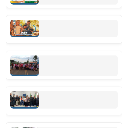
CURSOS GRATUITOS NA SASER
Leia mais
PMPI Plano Municipal Primeira Infância
Leia mais
4°PASSEIO CICLÍSTICO E CAMINHADA EM
HOMENAGEM AO MÊS DA MULHER
Leia mais
PROMUSE- EM ROCHEDO (UMA REDE DE APOIO
PARA VÍTIMAS DE VIOLÊNCIA DOMÉSTICA).