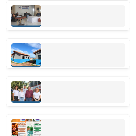
Prefeitura realiza entrega oficial de terrenos a 18
famílias contempladas, conforme Projeto de Lei
Municipal nº 1.014/2025
Leia mais
Entregando Sonhos, Realizando Metas!
Leia mais
Carreta da Justiça está em Rochedo para atender a
população
Leia mais