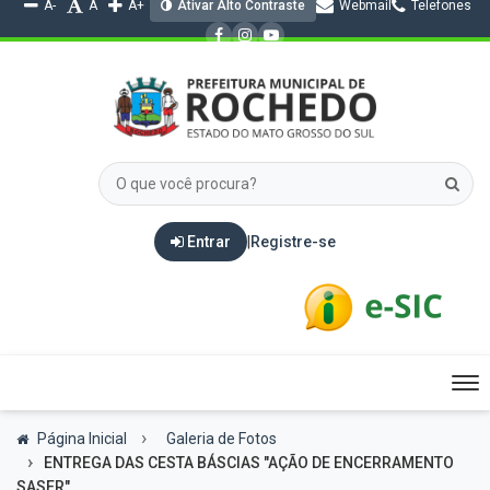
A-
A
A+
Ativar Alto Contraste
Webmail
Telefones
Entrar
|
Registre-se
Tog
nav
Página Inicial
Galeria de Fotos
ENTREGA DAS CESTA BÁSCIAS "AÇÃO DE ENCERRAMENTO
SASER"