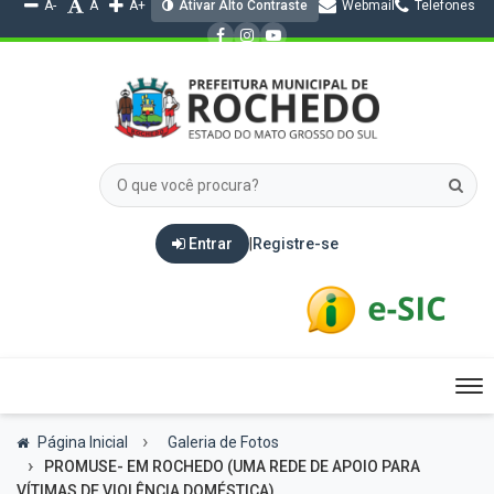
A-
A
A+
Ativar Alto Contraste
Webmail
Telefones
Entrar
|
Registre-se
Tog
nav
Página Inicial
Galeria de Fotos
PROMUSE- EM ROCHEDO (UMA REDE DE APOIO PARA
VÍTIMAS DE VIOLÊNCIA DOMÉSTICA).