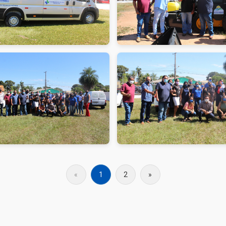
«
1
2
»