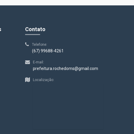
s
Contato
Telefone:
(67) 99688-4261
E-mail:
prefeitura.rochedoms@gmail.com
Localização: