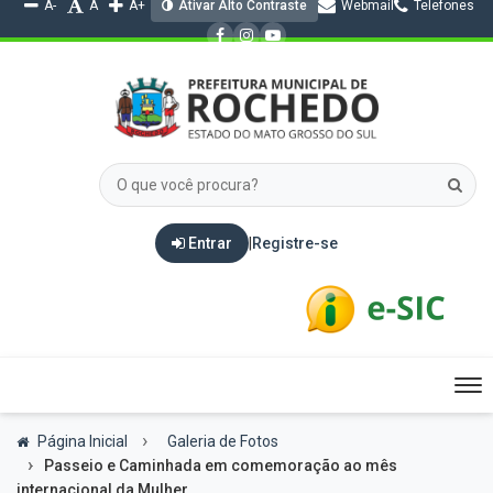
A-
A
A+
Ativar Alto Contraste
Webmail
Telefones
Entrar
|
Registre-se
Tog
nav
Página Inicial
Galeria de Fotos
Passeio e Caminhada em comemoração ao mês
internacional da Mulher