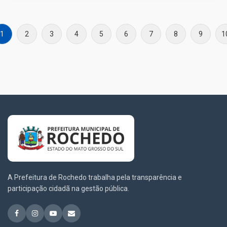
1
2
3
4
5
6
7
8
9
1
A Prefeitura de Rochedo trabalha pela transparência e
participação cidadã na gestão pública.