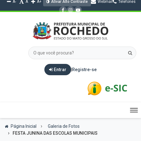
A-
A
A+
Ativar Alto Contraste
Webmail
Telefones
Entrar
|
Registre-se
Tog
nav
Página Inicial
Galeria de Fotos
FESTA JUNINA DAS ESCOLAS MUNICIPAIS