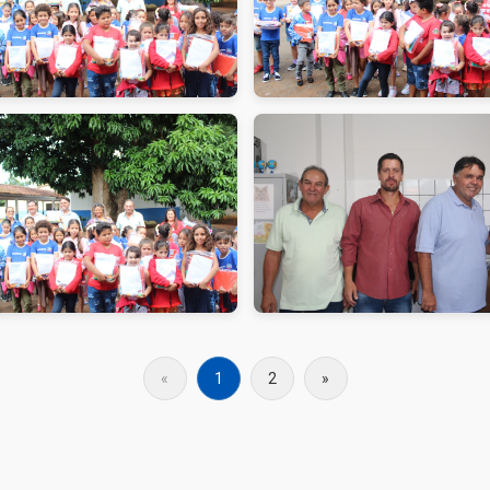
«
1
2
»