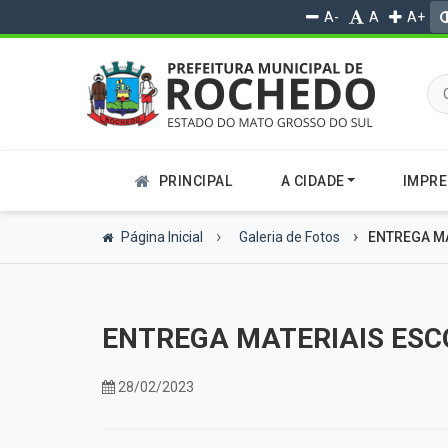
A-
A
A+
PRINCIPAL
A CIDADE
IMPR
Página Inicial
Galeria de Fotos
ENTREGA MA
ENTREGA MATERIAIS ESC
28/02/2023