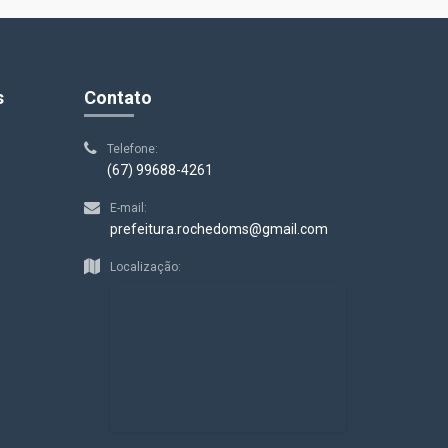
s
Contato
Telefone:
(67) 99688-4261
E-mail:
prefeitura.rochedoms@gmail.com
Localização: