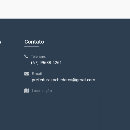
s
Contato
Telefone:
(67) 99688-4261
E-mail:
prefeitura.rochedoms@gmail.com
Localização: