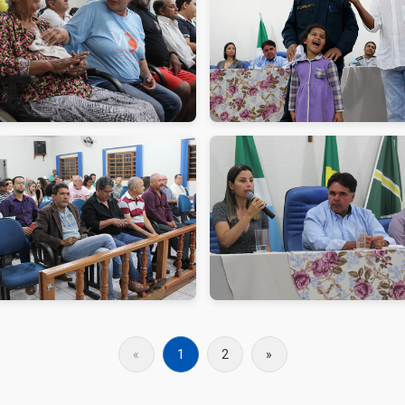
«
1
2
»