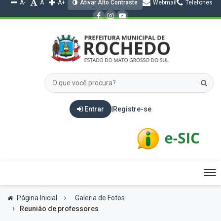
A-
A
A+
Ativar Alto Contraste
Webmail
Telefones
Entrar
|
Registre-se
Tog
nav
Página Inicial
Galeria de Fotos
Reunião de professores