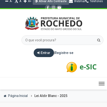
A-
A
A+
Ativar Alto Contraste
Webmail
Telefones
Entrar
|
Registre-se
Tog
nav
Página Inicial
Lei Aldir Blanc - 2025