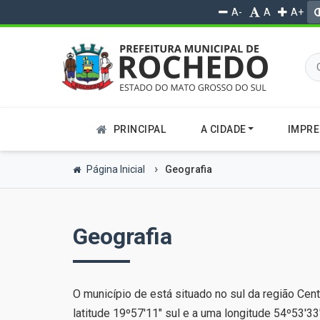
A-
A
A+
PRINCIPAL
A CIDADE
IMPR
Página Inicial
Geografia
Geografia
O município de está situado no sul da região Cen
latitude 19º57'11" sul e a uma longitude 54º53'33