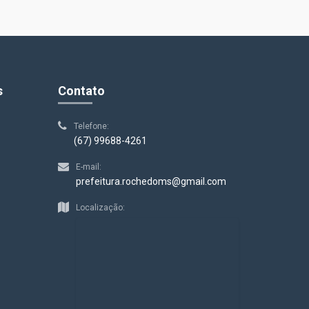
s
Contato
Telefone:
(67) 99688-4261
E-mail:
prefeitura.rochedoms@gmail.com
Localização: