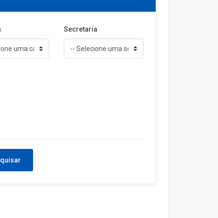
a
Secretaria
quisar