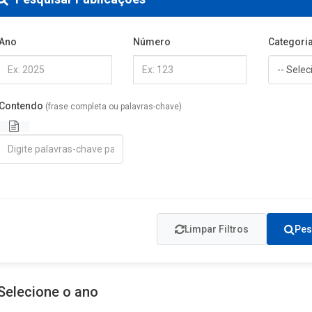
Ano
Número
Categori
Contendo
(frase completa ou palavras-chave)
Limpar Filtros
Pes
Selecione o ano