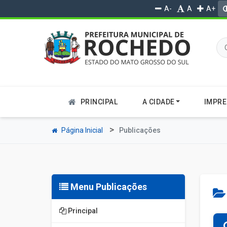
A-
A
A+
PRINCIPAL
A CIDADE
IMPR
Página Inicial
Publicações
Menu Publicações
Principal